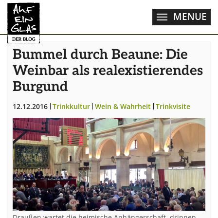
Zum Hauptinhalt springen
MENUE
Bummel durch Beaune: Die
Weinbar als realexistierendes
Burgund
12.12.2016
Trinkkultur
Wein & Wahrheit
Trinkvisite
Draußen wartet die heimische Anhängerschaft, drinnen