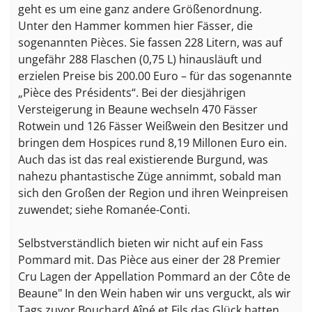
geht es um eine ganz andere Größenordnung.
Unter den Hammer kommen hier Fässer, die
sogenannten Pièces. Sie fassen 228 Litern, was auf
ungefähr 288 Flaschen (0,75 L) hinausläuft und
erzielen Preise bis 200.00 Euro – für das sogenannte
„Pièce des Présidents“. Bei der diesjährigen
Versteigerung in Beaune wechseln 470 Fässer
Rotwein und 126 Fässer Weißwein den Besitzer und
bringen dem Hospices rund 8,19 Millonen Euro ein.
Auch das ist das real existierende Burgund, was
nahezu phantastische Züge annimmt, sobald man
sich den Großen der Region und ihren Weinpreisen
zuwendet; siehe Romanée-Conti.
Selbstverständlich bieten wir nicht auf ein Fass
Pommard mit. Das Pièce aus einer der 28 Premier
Cru Lagen der Appellation Pommard an der Côte de
Beaune" In den Wein haben wir uns verguckt, als wir
Tags zuvor Bouchard Aîné et Fils das Glück hatten,