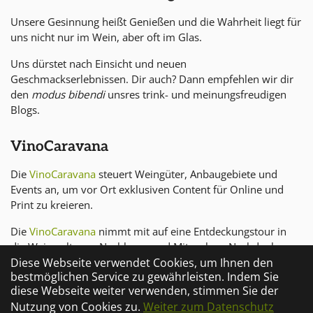
Unsere Gesinnung heißt Genießen und die Wahrheit liegt für
uns nicht nur im Wein, aber oft im Glas.
Uns dürstet nach Einsicht und neuen
Geschmackserlebnissen. Dir auch? Dann empfehlen wir dir
den
modus bibendi
unsres trink- und meinungsfreudigen
Blogs.
VinoCaravana
Die
VinoCaravana
steuert Weingüter, Anbaugebiete und
Events an, um vor Ort exklusiven Content für Online und
Print zu kreieren.
Die
VinoCaravana
nimmt mit auf eine Entdeckungstour in
die Weinwelt zum Nachlesen und Mitgucken, Nachdenken
Diese Webseite verwendet Cookies, um Ihnen den
und Mittrinken.
bestmöglichen Service zu gewährleisten. Indem Sie
diese Webseite weiter verwenden, stimmen Sie der
Nutzung von Cookies zu.
Weiter zum Datenschutz