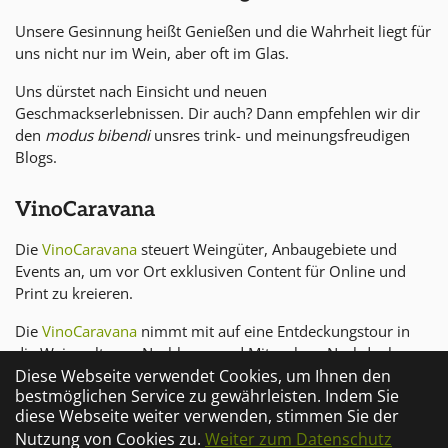
Unsere Gesinnung heißt Genießen und die Wahrheit liegt für
uns nicht nur im Wein, aber oft im Glas.
Uns dürstet nach Einsicht und neuen
Geschmackserlebnissen. Dir auch? Dann empfehlen wir dir
den
modus bibendi
unsres trink- und meinungsfreudigen
Blogs.
VinoCaravana
Die
VinoCaravana
steuert Weingüter, Anbaugebiete und
Events an, um vor Ort exklusiven Content für Online und
Print zu kreieren.
Die
VinoCaravana
nimmt mit auf eine Entdeckungstour in
die Weinwelt zum Nachlesen und Mitgucken, Nachdenken
Diese Webseite verwendet Cookies, um Ihnen den
und Mittrinken.
bestmöglichen Service zu gewährleisten. Indem Sie
diese Webseite weiter verwenden, stimmen Sie der
Nutzung von Cookies zu.
Weiter zum Datenschutz